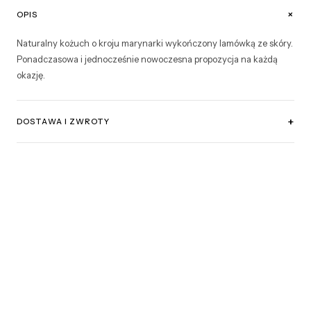
+
OPIS
Naturalny kożuch o kroju marynarki wykończony lamówką ze skóry.
Ponadczasowa i jednocześnie nowoczesna propozycja na każdą
okazję.
+
DOSTAWA I ZWROTY
Szczegółowe informacje dotyczące dostawy oraz procedury
zwrotów dostępne są na życzenie. W celu uzyskania pełnych
informacji prosimy o kontakt pod adresem
kontakt@berryfine.eu
.