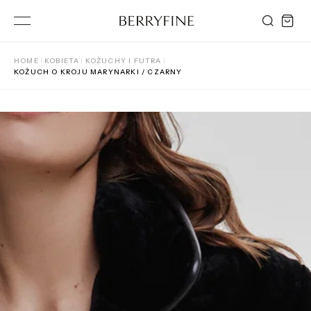
HOME
|
KOBIETA
|
KOŻUCHY I FUTRA
|
SKLEP
KOŻUCH O KROJU MARYNARKI / CZARNY
Kobieta
Mężczyzna
Akcesoria
INFORMACJE
O nas
Kontakt