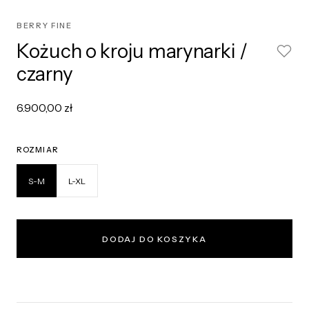
BERRY FINE
Kożuch o kroju marynarki /
czarny
6.900,00 zł
ROZMIAR
S-M
L-XL
DODAJ DO KOSZYKA