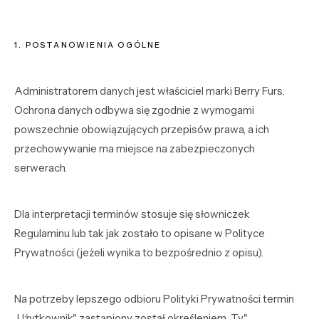
KONTO
1. POSTANOWIENIA OGÓLNE
Ulubione
Administratorem danych jest właściciel marki Berry Furs.
Zaloguj się
Ochrona danych odbywa się zgodnie z wymogami
powszechnie obowiązujących przepisów prawa, a ich
Zarejestruj się
przechowywanie ma miejsce na zabezpieczonych
serwerach.
Dla interpretacji terminów stosuje się słowniczek
Regulaminu lub tak jak zostało to opisane w Polityce
Prywatności (jeżeli wynika to bezpośrednio z opisu).
Na potrzeby lepszego odbioru Polityki Prywatności termin
„Użytkownik" zastąpiony został określeniem „Ty",